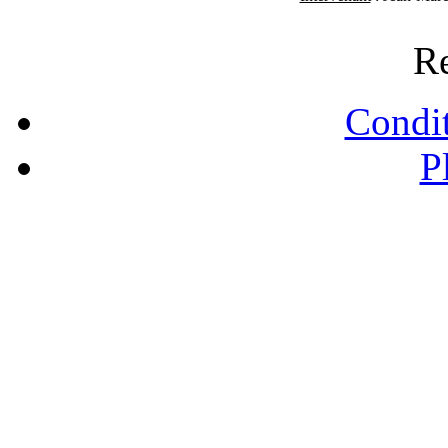
Re
Condit
P